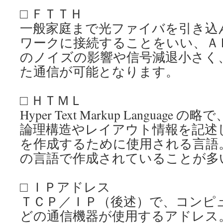
□ ＦＴＴＨ
一般家庭まで光ファイバを引き込
ワークに接続することをいい、Ａ
のノイズの影響や信号減退小さく
た通信が可能となります。
□ ＨＴＭＬ
Hyper Text Markup Languag
論理構造やレイアウト情報を記述
を作成するために使用される言語
の言語で作成されていることが多
□ ＩＰアドレス
ＴＣＰ／ＩＰ（後述）で、コンピ
どの通信機器が使用するアドレス