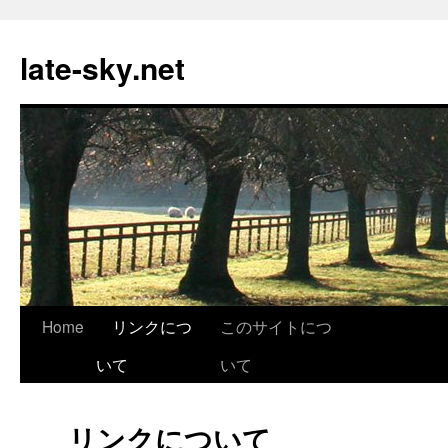
late-sky.net
Skip
Home
リンクにつ
このサイトにつ
to
いて
いて
content
リンクについて